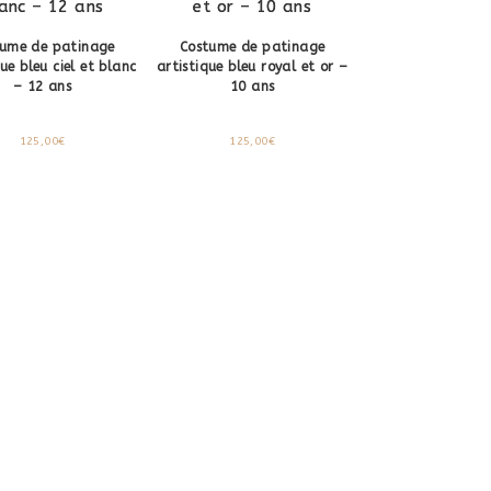
tume de patinage
Costume de patinage
que bleu ciel et blanc
artistique bleu royal et or –
– 12 ans
10 ans
125,00
€
125,00
€