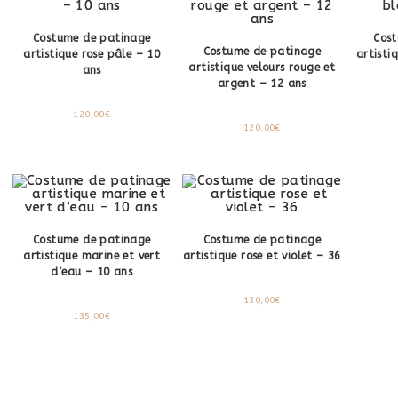
Costume de patinage
Cos
Costume de patinage
artistique rose pâle – 10
artisti
artistique velours rouge et
ans
argent – 12 ans
120,00
€
120,00
€
Costume de patinage
Costume de patinage
artistique marine et vert
artistique rose et violet – 36
d’eau – 10 ans
130,00
€
135,00
€