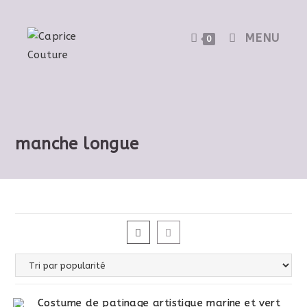
Skip
to
MENU
0
content
manche longue