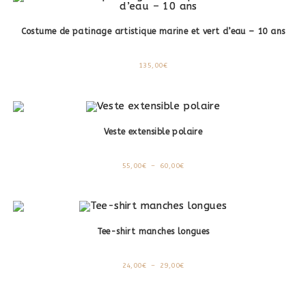
Costume de patinage artistique marine et vert d’eau – 10 ans
135,00
€
Veste extensible polaire
Plage
55,00
€
–
60,00
€
de
prix :
55,00€
à
60,00€
Tee-shirt manches longues
Plage
24,00
€
–
29,00
€
de
prix :
24,00€