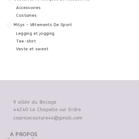
Accessoires
Costumes
Mitys - Vêtements De Sport
Legging et jogging
Tee-shirt
Veste et sweat
9 allée du Bocage
44240 La Chapelle sur Erdre
capricecouture44@gmail.com
A PROPOS