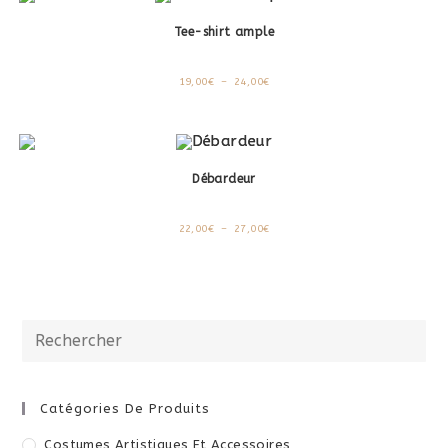
Tee-shirt ample
19,00
€
–
24,00
€
Débardeur
22,00
€
–
27,00
€
Catégories De Produits
Costumes Artistiques Et Accessoires